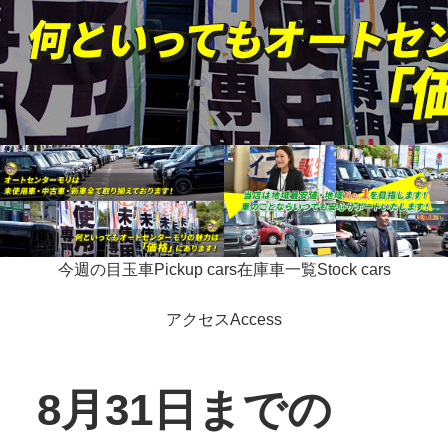
今週の目玉車
Pickup cars
在庫車一覧
Stock cars
アクセス
Access
8月31日までの