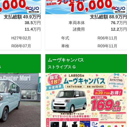
支払総額
49.9
万円
支払総額
88.9
万円
38.5
万円
車両本体
76.7
万円
11.4
万円
諸費用
12.2
万円
H27年02月
年式
R06年11月
R08年07月
車検
R09年11月
ムーヴキャンバス
G
ストライプス G