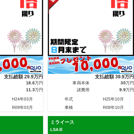
支払総額
29.9
万円
支払総額
39.9
万円
18.6
万円
車両本体
30
万円
11.3
万円
諸費用
9.9
万円
H24年03月
年式
H25年10月
R09年03月
車検
R08年10月
ミライース
LSAⅢ