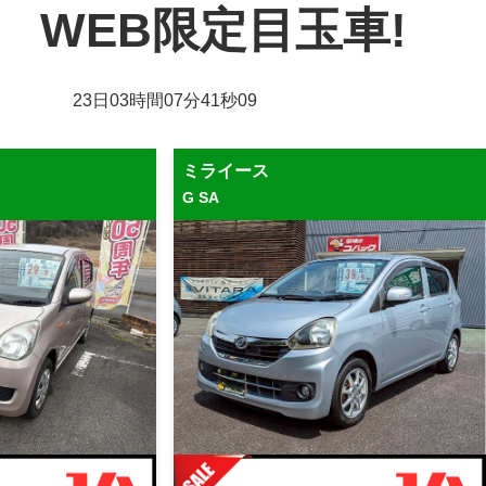
WEB限定目玉車!
23
日
03
時間
07
分
38
秒
37
ミライース
G SA