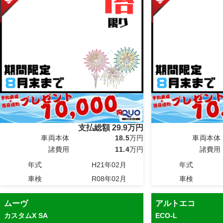
支払総額
29.9
万円
車両本体
18.5
万円
車両本体
諸費用
11.4
万円
諸費用
年式
H21年02月
年式
車検
R08年02月
車検
ムーヴ
アルトエコ
カスタムX SA
ECO-L