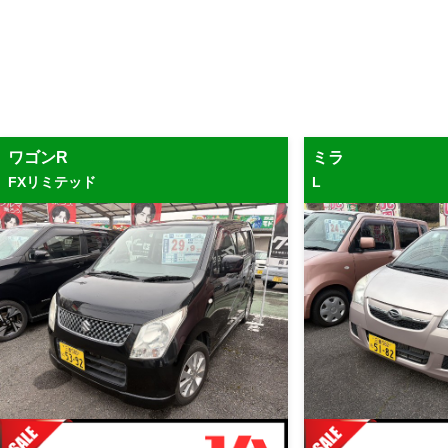
ワゴンR
ミラ
FXリミテッド
L