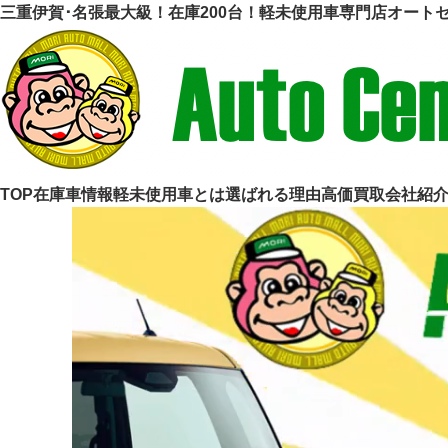
三重伊賀･名張最大級！在庫200台！軽未使用車専門店オート
TOP
在庫車情報
軽未使用車とは
選ばれる理由
高価買取
会社紹