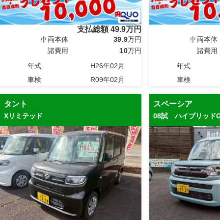
支払総額
49.9
万円
車両本体
39.9
万円
車両本体
諸費用
10
万円
諸費用
年式
H26年02月
年式
車検
R09年02月
車検
タント
スペーシア
Xリミテッド
08試 ハイブリッド