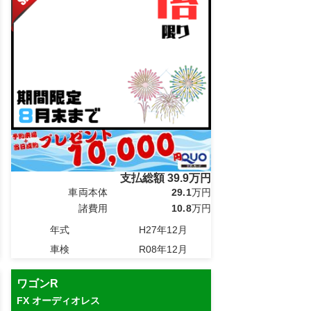
支払総額
39.9
万円
車両本体
29.1
万円
諸費用
10.8
万円
年式
H27年12月
車検
R08年12月
ワゴンR
FX オーディオレス